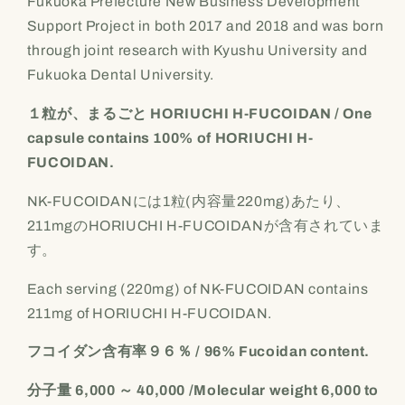
Fukuoka Prefecture New Business Development
Support Project in both 2017 and 2018 and was born
through joint research with Kyushu University and
Fukuoka Dental University.
１粒が、まるごと
HORIUCHI H-FUCOIDAN / One
capsule contains 100% of HORIUCHI H-
FUCOIDAN.
NK-FUCOIDAN
には
1
粒
(
内容量
220mg)
あたり、
211mg
の
HORIUCHI H-FUCOIDAN
が含有されていま
す。
Each serving (220mg) of NK-FUCOIDAN contains
211mg of HORIUCHI H-FUCOIDAN.
フコイダン含有率９６％ / 96% Fucoidan content.
分子量
6,000
～
40,000 /Molecular weight 6,000 to