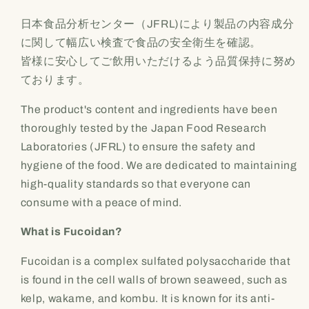
日本食品分析センター（JFRL)により製品の内容成分
に関して幅広い検査で食品の安全衛生を確認。
皆様に安心してご飲用いただけるよう品質保持に努め
ております。
The product's content and ingredients have been
thoroughly tested by the Japan Food Research
Laboratories (JFRL) to ensure the safety and
hygiene of the food. We are dedicated to maintaining
high-quality standards so that everyone can
consume with a peace of mind.
What is Fucoidan?
Fucoidan is a complex sulfated polysaccharide that
is found in the cell walls of brown seaweed, such as
kelp, wakame, and kombu. It is known for its anti-