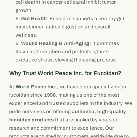
cell death) in cancer cells and inhibit tumor
growth.
Gut Health
: Fucoidan supports a healthy gut
microbiome, aiding digestion and overall
wellness.
Wound Healing & Anti-Aging
: It promotes
tissue regeneration and protects against
oxidative stress, slowing the aging process.
Why Trust World Peace Inc. for Fucoidan?
At
World Peace Inc.
, we have been specializing in
fucoidan since
1998
, making us one of the most
experienced and trusted suppliers in the industry. We
pride ourselves on offering
authentic, high-quality
fucoidan products
that are backed by years of
research and commitment to excellence. Our
products are trusted by customers worldwide due to