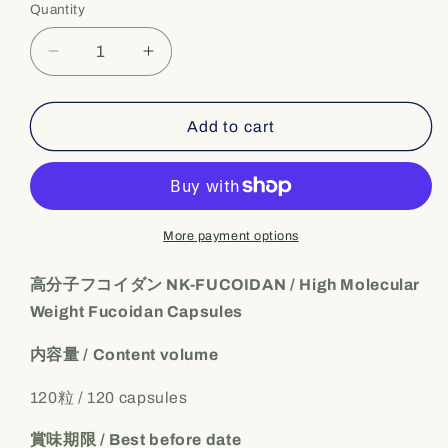
Quantity
Quantity
Decrease
Increase
quantity
quantity
for
for
[NK-
[NK-
Add to cart
FUCOIDAN]
FUCOIDAN]
-
-
High
High
Molecular
Molecular
Weight
Weight
More payment options
Fucoidan
Fucoidan
Capsules
Capsules
高分子フコイダン NK-FUCOIDAN / High Molecular
高
高
Weight Fucoidan Capsules
分
分
子
子
内容量 / Content volume
[フ
[フ
120粒 / 120 capsules
コ
コ
イ
イ
賞味期限 / Best before date