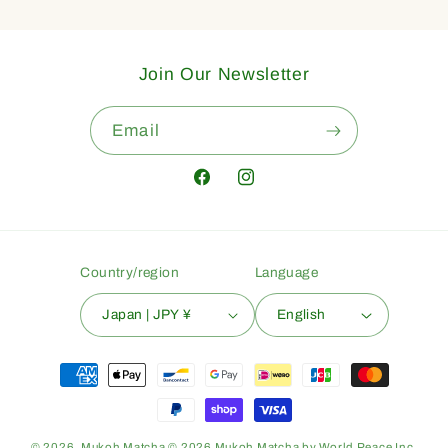
Join Our Newsletter
Email
Facebook
Instagram
Country/region
Language
Japan | JPY ¥
English
Payment
methods
© 2026,
Mukoh Matcha
© 2026 Mukoh Matcha by World Peace Inc.