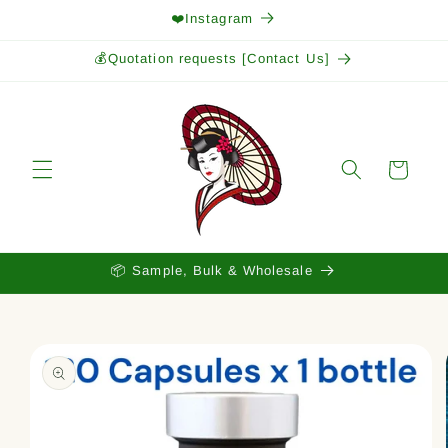
Skip to
❤️Instagram
content
💰Quotation requests [Contact Us]
Cart
📦 Sample, Bulk & Wholesale
Skip to
product
information