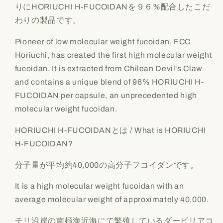
りに
HORIUCHI H-FUCOIDAN
を９６
%
配合したこだ
わりの製品です。
Pioneer of low molecular weight fucoidan, FCC
Horiuchi, has created the first high molecular weight
fucoidan. It is extracted from Chilean Devil's Claw
and contains a unique blend of 96% HORIUCHI H-
FUCOIDAN per capsule, an unprecedented high
molecular weight fucoidan.
HORIUCHI
H-FUCOIDAN
とは / What is HORIUCHI
H-FUCOIDAN?
分子量が平均約40,000の高分子フコイダンです。
It is a high molecular weight fucoidan with an
average molecular weight of approximately 40,000.
チリ沿岸の南極海近海にて繁殖しているダービリアコ