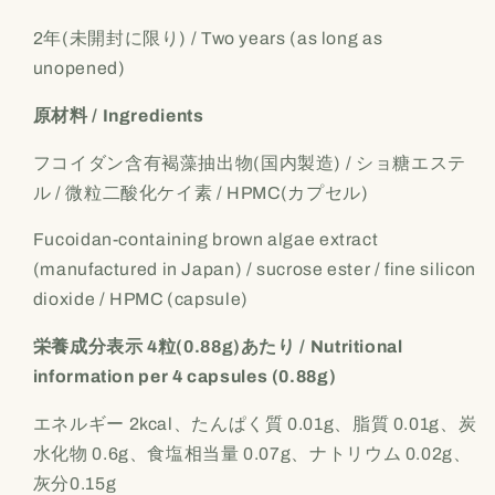
ダ
ダ
2年(未開封に限り) / Two years (as long as
ン
ン
unopened)
カ
カ
プ
プ
原材料 / Ingredients
セ
セ
ル]
ル]
フコイダン含有褐藻抽出物(国内製造) / ショ糖エステ
Daily
Daily
ル / 微粒二酸化ケイ素 / HPMC(カプセル)
Wellness
Wellness
Supplement
Supplement
Fucoidan-containing brown algae extract
(manufactured in Japan) / sucrose ester / fine silicon
dioxide / HPMC (capsule)
栄養成分表示 4粒(0.88g)あたり / Nutritional
information per 4 capsules (0.88g)
エネルギー 2kcal、たんぱく質 0.01g、脂質 0.01g、炭
水化物 0.6g、食塩相当量 0.07g、ナトリウム 0.02g、
灰分0.15g