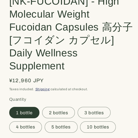
[NK-FUCOIDAN] - High
Molecular Weight
Fucoidan Capsules 高分子
[フコイダン カプセル]
Daily Wellness
Supplement
Regular
¥12,960 JPY
price
Taxes included.
Shipping
calculated at checkout.
Quantity
1 bottle
2 bottles
3 bottles
4 bottles
5 bottles
10 bottles