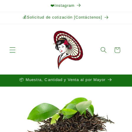
Ir
❤️Instagram
directamente
al contenido
💰Solicitud de cotización [Contáctenos]
Carrito
📦 Muestra, Cantidad y Venta al por Mayor