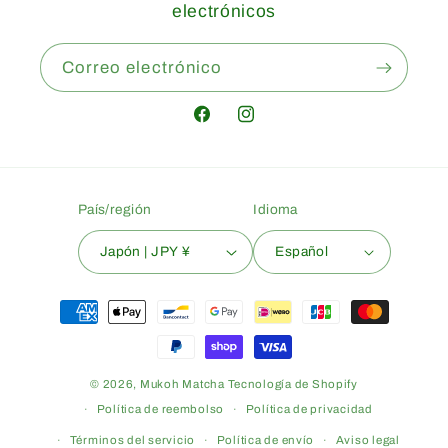
electrónicos
Correo electrónico
Facebook
Instagram
País/región
Idioma
Japón | JPY ¥
Español
Formas
de
pago
© 2026,
Mukoh Matcha
Tecnología de Shopify
Política de reembolso
Política de privacidad
Términos del servicio
Política de envío
Aviso legal