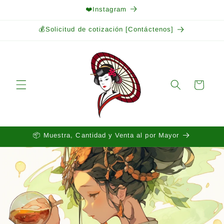
Ir
❤️Instagram
directamente
al contenido
💰Solicitud de cotización [Contáctenos]
Carrito
📦 Muestra, Cantidad y Venta al por Mayor